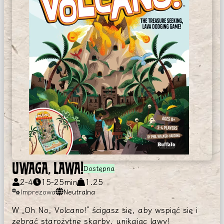
UWAGA, LAWA!
Dostępna
2
-
4
15
-
25
min
1.25
Imprezowa
Neutralna
W „Oh No, Volcano!” ścigasz się, aby wspiąć się i
zebrać starożytne skarby, unikając lawy!