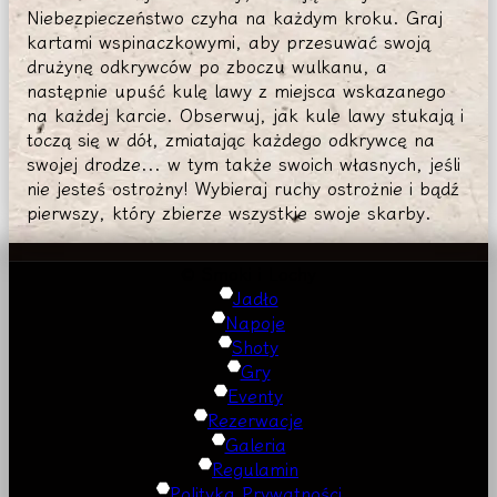
Niebezpieczeństwo czyha na każdym kroku. Graj
kartami wspinaczkowymi, aby przesuwać swoją
drużynę odkrywców po zboczu wulkanu, a
następnie upuść kulę lawy z miejsca wskazanego
na każdej karcie. Obserwuj, jak kule lawy stukają i
toczą się w dół, zmiatając każdego odkrywcę na
swojej drodze... w tym także swoich własnych, jeśli
nie jesteś ostrożny! Wybieraj ruchy ostrożnie i bądź
pierwszy, który zbierze wszystkie swoje skarby.
© Smoki i Lochy
Jadło
Napoje
Shoty
Gry
Eventy
Rezerwacje
Galeria
Regulamin
Polityka Prywatności