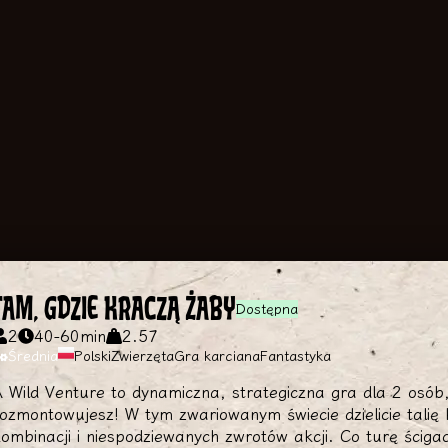
TAM, GDZIE KRACZĄ ŻABY
Dostępna
2
40
-
60
min
2.57
Średnia
Polski
Zwierzęta
Gra karciana
Fantastyka
 Wild Venture to dynamiczna, strategiczna gra dla 2 osób, w
ozmontowujesz! W tym zwariowanym świecie dzielicie talię 
ombinacji i niespodziewanych zwrotów akcji. Co turę ścigac