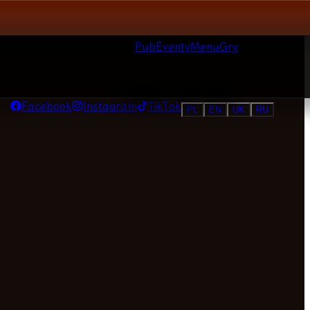
Pub
Eventy
Menu
Gry
Facebook
Instagram
TikTok
PL
EN
UK
RU