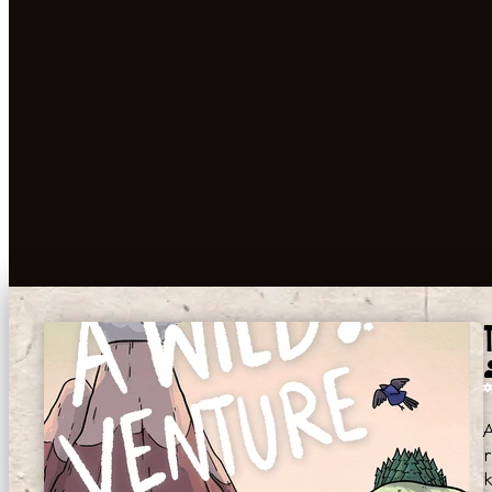
A
r
k