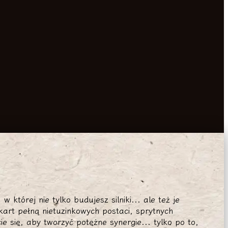
 której nie tylko budujesz silniki... ale też je
kart pełną nietuzinkowych postaci, sprytnych
ie się, aby tworzyć potężne synergie... tylko po to,