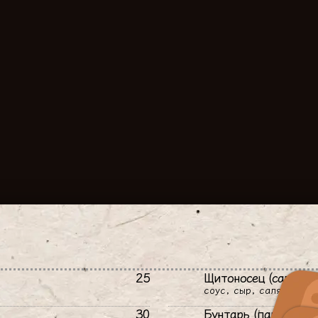
25
Щитоносец (салями)
соус, сыр, салями, пр
30
Бунтарь (парма)