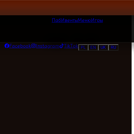
Паб
Ивенты
Меню
Игры
Facebook
Instagram
TikTok
PL
EN
UK
RU