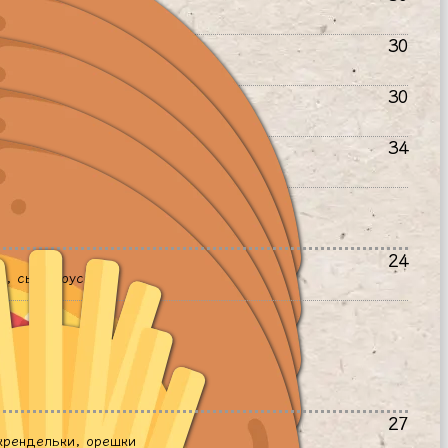
тчина, руккола
30
оштьепок, клюква
30
 соуса, сыр, орехи пекан
34
тчина, чоризо, колбаска
24
о, сыр, соусы
27
крендельки, орешки