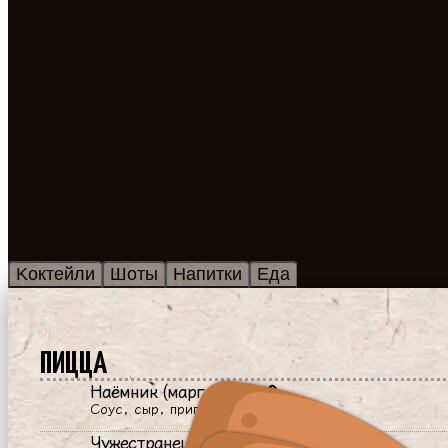
Kоктейли
Шоты
Напитки
Еда
ПИЦЦА
Наёмник (маргарита) 🌱
Соус, сыр, приправы
Чужестранец (испанская)