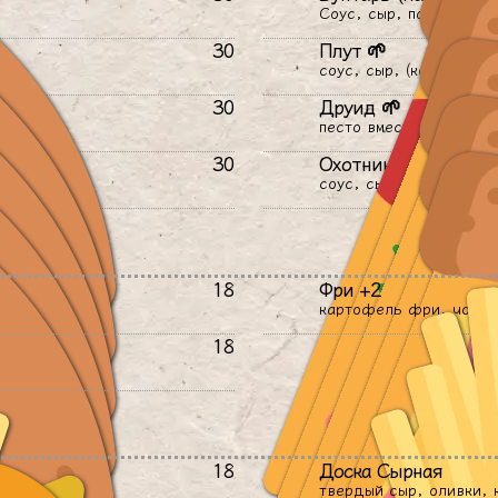
Соус, сыр, пармская ве
30
Плут 🌱
соус, сыр, (копчёный) 
30
Друид 🌱
песто вместо томатного
30
Охотник
соус, сыр, пармская ве
18
Фри +2
картофель фри, чориз
18
18
Доска Сырная
твердый сыр, оливки, 