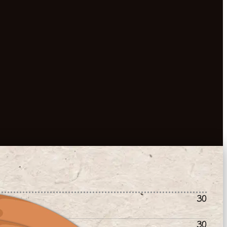
30
иправы
30