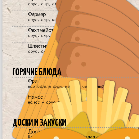
соус, сыр, оливки, колбаса чоризо
Фермер
соус, сыр, колбаса, квашеный огурец
Фехтмейстер (острая) 🌶️
соус, сыр, салями, перец халапеньо, соус табаско
Шляхтич (сырная) 🌱
соус, сыр, сыр с плесенью, сыр фета
ГОРЯЧИЕ БЛЮДА
Фри
картофель фри, кетчуп, чесночный соус
Начос
начос + соус сальса + сырный соус
ДОСКИ И ЗАКУСКИ
Доска Грызуна
Крендельки, орешки, мармеладки