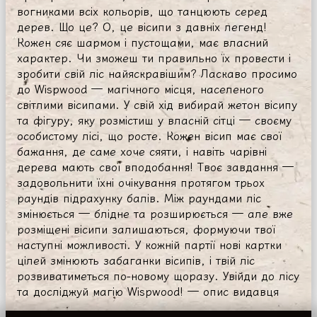
вогниками всіх кольорів, що танцюють серед
дерев. Що це? О, це вісипи з давніх легенд!
Кожен сяє шармом і пустощами, має власний
характер. Чи зможеш ти правильно їх провести і
зробити свій ліс найяскравішим? Ласкаво просимо
до Wispwood — магічного місця, населеного
світлими вісипами. У свій хід вибирай жетон вісипу
та фігуру, яку розмістиш у власній сітці — своєму
особистому лісі, що росте. Кожен вісип має свої
бажання, де саме хоче сяяти, і навіть чарівні
дерева мають свої вподобання! Твоє завдання —
задовольнити їхні очікування протягом трьох
раундів підрахунку балів. Між раундами ліс
змінюється — блідне та розширюється — але вже
розміщені вісипи залишаються, формуючи твої
наступні можливості. У кожній партії нові картки
цілей змінюють забаганки вісипів, і твій ліс
розвиватиметься по-новому щоразу. Увійди до лісу
та досліджуй магію Wispwood! — опис видавця