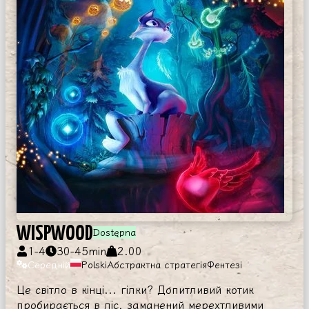
WISPWOOD
Dostępna
1
-
4
30
-
45
min
2.00
Середній
Polski
Абстрактна стратегія
Фентезі
Це світло в кінці... гілки? Допитливий котик
пробирається в ліс, заманений мерехтливими