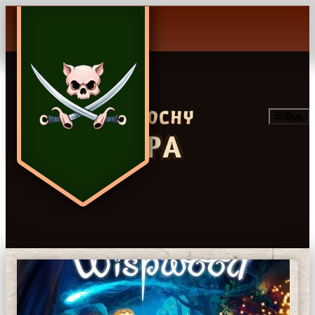
UK
ГРА