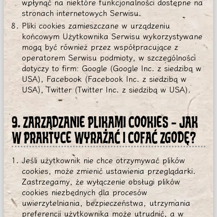
wpłynąć na niektóre funkcjonalności dostępne na
stronach internetowych Serwisu.
Pliki cookies zamieszczane w urządzeniu
końcowym Użytkownika Serwisu wykorzystywane
mogą być również przez współpracujące z
operatorem Serwisu podmioty, w szczególności
dotyczy to firm: Google (Google Inc. z siedzibą w
USA), Facebook (Facebook Inc. z siedzibą w
USA), Twitter (Twitter Inc. z siedzibą w USA).
9. ZARZĄDZANIE PLIKAMI COOKIES – JAK
W PRAKTYCE WYRAŻAĆ I COFAĆ ZGODĘ?
Jeśli użytkownik nie chce otrzymywać plików
cookies, może zmienić ustawienia przeglądarki.
Zastrzegamy, że wyłączenie obsługi plików
cookies niezbędnych dla procesów
uwierzytelniania, bezpieczeństwa, utrzymania
preferencji użytkownika może utrudnić, a w