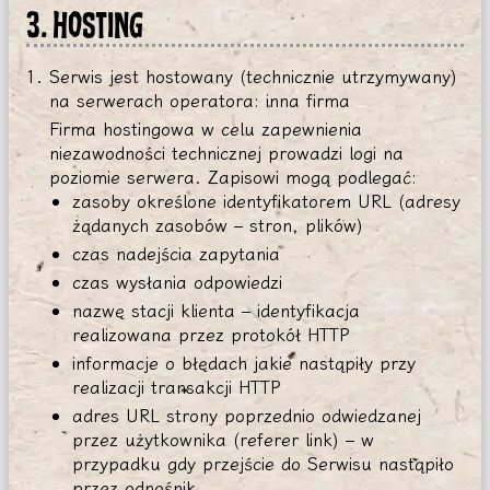
3. HOSTING
Serwis jest hostowany (technicznie utrzymywany)
na serwerach operatora: inna firma
Firma hostingowa w celu zapewnienia
niezawodności technicznej prowadzi logi na
poziomie serwera. Zapisowi mogą podlegać:
zasoby określone identyfikatorem URL (adresy
żądanych zasobów – stron, plików)
czas nadejścia zapytania
czas wysłania odpowiedzi
nazwę stacji klienta – identyfikacja
realizowana przez protokół HTTP
informacje o błędach jakie nastąpiły przy
realizacji transakcji HTTP
adres URL strony poprzednio odwiedzanej
przez użytkownika (referer link) – w
przypadku gdy przejście do Serwisu nastąpiło
przez odnośnik