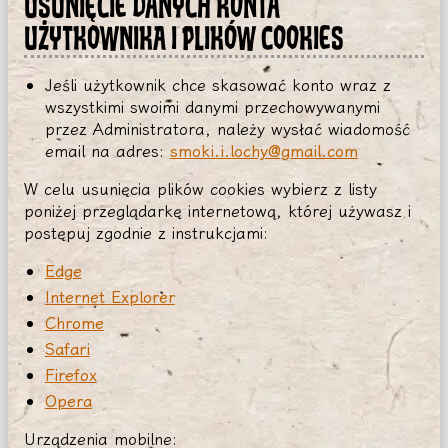
USUNIĘCIE DANYCH KONTA
UŻYTKOWNIKA I PLIKÓW COOKIES
Jeśli użytkownik chce skasować konto wraz z
wszystkimi swoimi danymi przechowywanymi
przez Administratora, należy wysłać wiadomość
email na adres:
smoki.i.lochy@gmail.com
W celu usunięcia plików cookies wybierz z listy
poniżej przeglądarkę internetową, której używasz i
postępuj zgodnie z instrukcjami:
Edge
Internet Explorer
Chrome
Safari
Firefox
Opera
Urządzenia mobilne: