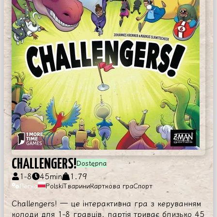
CHALLENGERS!
Dostępna
1
-
8
45
min
1.79
Легка
Polski
Тварини
Карткова гра
Спорт
Challengers! — це інтерактивна гра з керуванням
колоди для 1-8 гравців, партія триває близько 45