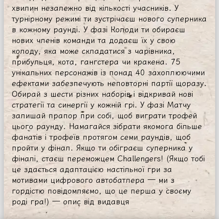
хвилин незалежно від кількості учасників. У
турнірному режимі ти зустрічаєш нового суперника
в кожному раунді. У фазі Колоди ти обираєш
нових членів команди та додаєш їх у свою
колоду, яка може складатися з чарівника,
прибульця, кота, гангстера чи кракена. 75
унікальних персонажів із понад 40 захоплюючими
ефектами забезпечують неповторні партії щоразу.
Обирай з шести різних наборів і відкривай нові
стратегії та синергії у кожній грі. У фазі Матчу
залишай прапор при собі, щоб виграти трофей
цього раунду. Намагайся зібрати якомога більше
фанатів і трофеїв протягом семи раундів, щоб
пройти у фінал. Якщо ти обіграєш суперника у
фіналі, стаєш переможцем Challengers! (Якщо тобі
це здається адаптацією настільної гри за
мотивами цифрового автобатлера — ми з
гордістю повідомляємо, що це перша у своєму
роді гра!) — опис від видавця