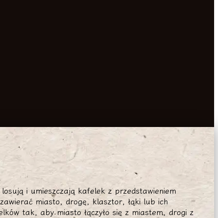
losują i umieszczają kafelek z przedstawieniem
awierać miasto, drogę, klasztor, łąki lub ich
lków tak, aby miasto łączyło się z miastem, drogi z