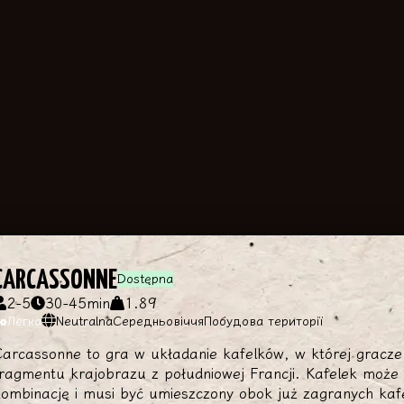
CARCASSONNE
Dostępna
2
-
5
30
-
45
min
1.89
Легка
Neutralna
Середньовіччя
Побудова території
arcassonne to gra w układanie kafelków, w której gracze 
ragmentu krajobrazu z południowej Francji. Kafelek może z
ombinację i musi być umieszczony obok już zagranych kafe