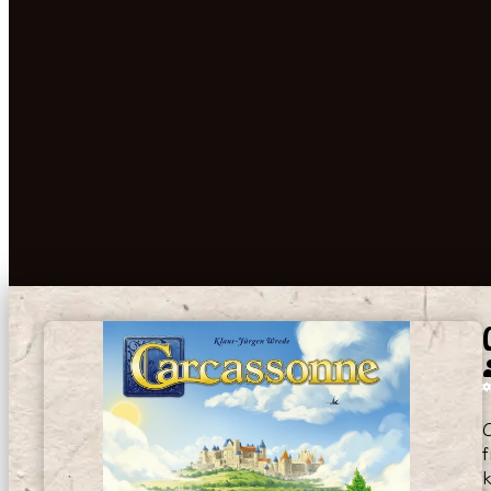
C
f
k