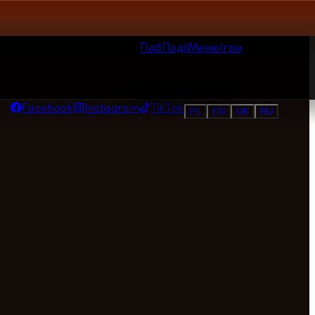
Паб
Події
Меню
Ігри
Facebook
Instagram
TikTok
PL
EN
UK
RU