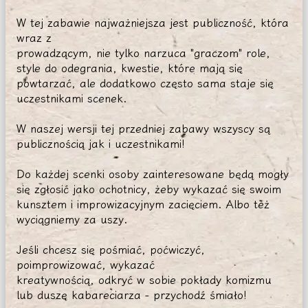
W tej zabawie najważniejsza jest publiczność, która
wraz z
prowadzącym, nie tylko narzuca "graczom" role,
style do odegrania, kwestie, które mają się
powtarzać, ale dodatkowo często sama staje się
uczestnikami scenek.
W naszej wersji tej przedniej zabawy wszyscy są
publicznością jak i uczestnikami!
Do każdej scenki osoby zainteresowane będą mogły
się zgłosić jako ochotnicy, żeby wykazać się swoim
kunsztem i improwizacyjnym zacięciem. Albo też
wyciągniemy za uszy.
Jeśli chcesz się pośmiać, poćwiczyć,
poimprowizować, wykazać
kreatywnością, odkryć w sobie pokłady komizmu
lub duszę kabareciarza - przychodź śmiało!