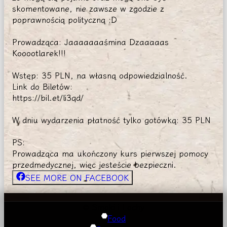
skomentowane, nie zawsze w zgodzie z
poprawnością polityczną ;D
Prowadząca: Jaaaaaaaśmina Dzaaaaas
Kooootlarek!!!
Wstęp: 35 PLN, na własną odpowiedzialność.
Link do Biletów:
https://bil.et/li3qd/
W dniu wydarzenia płatność tylko gotówką: 35 PLN
PS:
Prowadząca ma ukończony kurs pierwszej pomocy
przedmedycznej, więc jesteście bezpieczni.
SEE MORE ON FACEBOOK
© Smoki i Lochy
Food