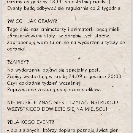
Gramy od godziny 18:00 do ostatniej rundy ;)
Eventy będą odbywać się regularnie co 2 tygodnie!
❓W CO I JAK GRAMY❓
Tego dnia nasi animatorzy i animatorki będą mieli
zarezerwowane stoły i w obrębie tych stołów,
zaproponują wam tu online na wydarzeniu tytuły do
ogrania!
❓ZAPISY❓
Na wydarzeniu pojawi się specjalny post.
Zapisy wystartują w środę 24.09 o godzinie 20:00
Czyli dokładnie tydzień wcześniej!
Poprzedzone zostaną spojlerami stolików.
NIE MUSICIE ZNAĆ GIER I CZYTAĆ INSTRUKCJI!
WSZYSTKIEGO DOWIECIE SIĘ NA MIEJSCU!
❓DLA KOGO EVENT❓
- dla zielonych, którzy dopiero poznają świat gier