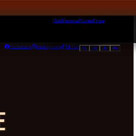
Паб
Ивенты
Меню
Игры
Facebook
Instagram
TikTok
PL
EN
UK
RU
E